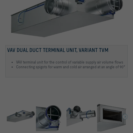
TESTED TO VDI 6022
Tested to VDI 6022
VAV DUAL DUCT TERMINAL UNIT, VARIANT TVM
VAV terminal unit for the control of variable supply air volume flows
Connecting spigots for warm and cold air arranged at an angle of 90°
VARIANT TVM-S
CIRCULAR CONNECTION ON THE FAN END
RECTANGULAR CONNECTION ON THE ROOM END
Variant TVM-S
Circular connection on the fan end
Rectangular connection on the room end