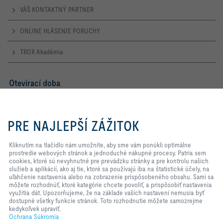
VÁŠ KONTAKTNÝ PARTNER
ONLINE HLÁSENIE PORUCHY
TROX Akadémia
Otevírací doba
Pondělí – Čtvrtek
7:30 – 16:30
Kliknutím na tlačidlo nám
umožníte, aby sme vám ponúkli
PRE NAJLEPŠÍ ZÁŽITOK
Pátek
optimálne prostredie webových
7:30 – 14:00
stránok a jednoduché nákupné
procesy. Patria sem cookies, ktoré
Kliknutím na tlačidlo nám umožníte, aby sme vám ponúkli optimálne
sú nevyhnutné pre prevádzku
prostredie webových stránok a jednoduché nákupné procesy. Patria sem
TROX NA SOCIÁLNYCH SIEŤACH
stránky a pre kontrolu našich
cookies, ktoré sú nevyhnutné pre prevádzku stránky a pre kontrolu našich
služieb a aplikácií, ako aj tie, ktoré
služieb a aplikácií, ako aj tie, ktoré sa používajú iba na štatistické účely, na
sa používajú iba na štatistické
uľahčenie nastavenia alebo na zobrazenie prispôsobeného obsahu. Sami sa
účely, na uľahčenie nastavenia
môžete rozhodnúť, ktoré kategórie chcete povoliť, a prispôsobiť nastavenia
alebo na zobrazenie
využitia dát. Upozorňujeme, že na základe vašich nastavení nemusia byť
HOME
Kontakty
Impresum
Dodacie a Platobné Podmienky
prispôsobeného obsahu. Sami sa
dostupné všetky funkcie stránok. Toto rozhodnutie môžete samozrejme
môžete rozhodnúť, ktoré kategórie
kedykoľvek upraviť.
Ochrana Súkromia
Zodpovednosť
2026 © TROX AUSTRIA + CEE GmbH
chcete povoliť, a prispôsobiť
Ochrana Súkromia