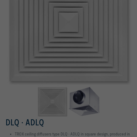
DLQ · ADLQ
TROX ceiling diffusers type DLQ · ADLQ in square design, produced in