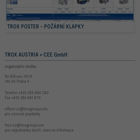
TROX POSTER – POŽÁRNÍ KLAPKY
TROX AUSTRIA + CEE GmbH
organizační složka
Ke Klíčovu 191/9
190 00 Praha 9
Telefon +420 283 880 380
Fax +420 286 881 870
offers-cz@troxgroup.com
pro cenové poptávky
trox-cz@troxgroup.com
pro objednávky zboží, obecné informace