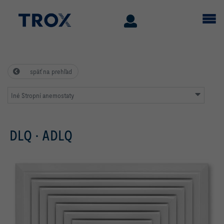
späť na prehľad
Iné Stropní anemostaty
DLQ · ADLQ