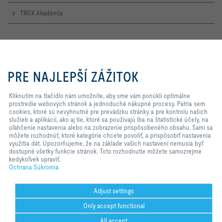
TROX Akadémia
Otevírací doba
Pondělí – Čtvrtek
Kliknutím na tlačidlo nám
7:30 – 16:30
umožníte, aby sme vám ponúkli
PRE NAJLEPŠÍ ZÁŽITOK
optimálne prostredie webových
stránok a jednoduché nákupné
Pátek
procesy. Patria sem cookies, ktoré
Kliknutím na tlačidlo nám umožníte, aby sme vám ponúkli optimálne
7:30 – 14:00
sú nevyhnutné pre prevádzku
prostredie webových stránok a jednoduché nákupné procesy. Patria sem
stránky a pre kontrolu našich
cookies, ktoré sú nevyhnutné pre prevádzku stránky a pre kontrolu našich
TROX NA SOCIÁLNYCH SIEŤACH
služieb a aplikácií, ako aj tie, ktoré
služieb a aplikácií, ako aj tie, ktoré sa používajú iba na štatistické účely, na
sa používajú iba na štatistické
uľahčenie nastavenia alebo na zobrazenie prispôsobeného obsahu. Sami sa
účely, na uľahčenie nastavenia
môžete rozhodnúť, ktoré kategórie chcete povoliť, a prispôsobiť nastavenia
alebo na zobrazenie
využitia dát. Upozorňujeme, že na základe vašich nastavení nemusia byť
prispôsobeného obsahu. Sami sa
dostupné všetky funkcie stránok. Toto rozhodnutie môžete samozrejme
HOME
Kontakty
Impresum
Dodacie a Platobné Podmienky
môžete rozhodnúť, ktoré kategórie
kedykoľvek upraviť.
chcete povoliť, a prispôsobiť
Ochrana Súkromia
Ochrana Súkromia
Zodpovednosť
2026 © TROX AUSTRIA + CEE GmbH
nastavenia využitia dát.
Upozorňujeme, že na základe
vašich nastavení nemusia byť
Adjust settings
dostupné všetky funkcie stránok.
Only accept functional
Toto rozhodnutie môžete
samozrejme kedykoľvek upraviť.
All accept