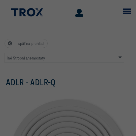
späť na prehľad
Iné Stropní anemostaty
ADLR · ADLR-Q