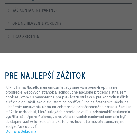
VÁŠ KONTAKTNÝ PARTNER
ONLINE HLÁSENIE PORUCHY
TROX Akadémia
Otevírací doba
Pondělí – Čtvrtek
Kliknutím na tlačidlo nám
7:30 – 16:30
umožníte, aby sme vám ponúkli
PRE NAJLEPŠÍ ZÁŽITOK
optimálne prostredie webových
stránok a jednoduché nákupné
Pátek
procesy. Patria sem cookies, ktoré
Kliknutím na tlačidlo nám umožníte, aby sme vám ponúkli optimálne
7:30 – 14:00
sú nevyhnutné pre prevádzku
prostredie webových stránok a jednoduché nákupné procesy. Patria sem
stránky a pre kontrolu našich
cookies, ktoré sú nevyhnutné pre prevádzku stránky a pre kontrolu našich
TROX NA SOCIÁLNYCH SIEŤACH
služieb a aplikácií, ako aj tie, ktoré
služieb a aplikácií, ako aj tie, ktoré sa používajú iba na štatistické účely, na
sa používajú iba na štatistické
uľahčenie nastavenia alebo na zobrazenie prispôsobeného obsahu. Sami sa
účely, na uľahčenie nastavenia
môžete rozhodnúť, ktoré kategórie chcete povoliť, a prispôsobiť nastavenia
alebo na zobrazenie
využitia dát. Upozorňujeme, že na základe vašich nastavení nemusia byť
prispôsobeného obsahu. Sami sa
dostupné všetky funkcie stránok. Toto rozhodnutie môžete samozrejme
HOME
Kontakty
Impresum
Dodacie a Platobné Podmienky
môžete rozhodnúť, ktoré kategórie
kedykoľvek upraviť.
chcete povoliť, a prispôsobiť
Ochrana Súkromia
Ochrana Súkromia
Zodpovednosť
2026 © TROX AUSTRIA + CEE GmbH
nastavenia využitia dát.