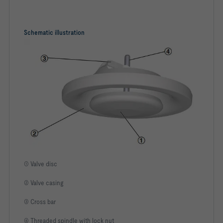
Schematic illustration
① Valve disc
② Valve casing
③ Cross bar
④ Threaded spindle with lock nut