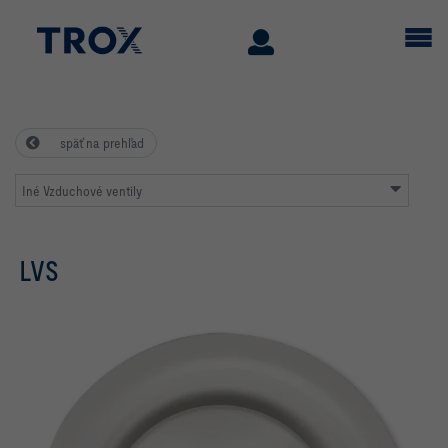
späť na prehľad
Iné Vzduchové ventily
LVS