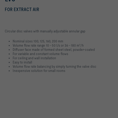
FOR EXTRACT AIR
Circular disc valves with manually adjustable annular gap
Nominal sizes 100, 125, 160, 200 mm
Volume flow rate range 10 – 50 l/s or 36 – 180 m³/h
Diffuser face made of formed sheet steel, powder-coated
For variable and constant volume flows
For ceiling and wall installation
Easy to install
Volume flow rate balancing by simply turning the valve disc
Inexpensive solution for small rooms