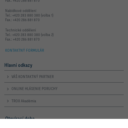
Fax.: +420 286 881 870
Nabídkové oddělení
Tel.: +420 283 880 380 (volba 1)
Fax.: +420 286 881 870
Technické oddělení
Tel.: +420 283 880 380 (volba 2)
Fax.: +420 286 881 870
KONTAKTNÝ FORMULÁR
Hlavní odkazy
VÁŠ KONTAKTNÝ PARTNER
ONLINE HLÁSENIE PORUCHY
TROX Akadémia
Otevírací doba