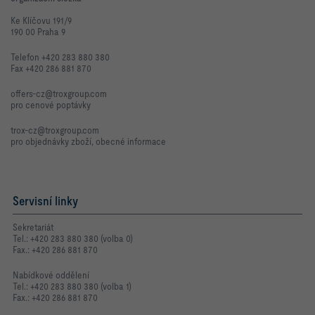
Ke Klíčovu 191/9
190 00 Praha 9
Telefon +420 283 880 380
Fax +420 286 881 870
offers-cz@troxgroup.com
pro cenové poptávky
trox-cz@troxgroup.com
pro objednávky zboží, obecné informace
Servisní linky
Sekretariát
Tel.: +420 283 880 380 (volba 0)
Fax.: +420 286 881 870
Nabídkové oddělení
Tel.: +420 283 880 380 (volba 1)
Fax.: +420 286 881 870