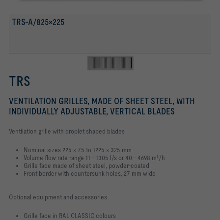
TRS-A/825×225
TRS
VENTILATION GRILLES, MADE OF SHEET STEEL, WITH
INDIVIDUALLY ADJUSTABLE, VERTICAL BLADES
Ventilation grille with droplet shaped blades
Nominal sizes 225 × 75 to 1225 × 325 mm
Volume flow rate range 11 – 1305 l/s or 40 – 4698 m³/h
Grille face made of sheet steel, powder-coated
Front border with countersunk holes, 27 mm wide
Optional equipment and accessories
Grille face in RAL CLASSIC colours