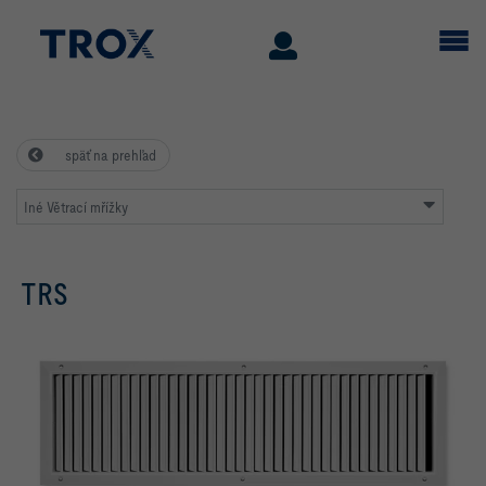
späť na prehľad
Iné Větrací mřížky
TRS