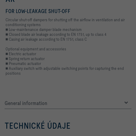
FOR LOW-LEAKAGE SHUT-OFF
Circular shut-off dampers for shutting off the airflow in ventilation and air
conditioning systems
■ Low-maintenance damper blade mechanism
■ Closed blade air leakage according to EN 1751, up to class 4
■ Casing air leakage according to EN 1751, class C
Optional equipment and accessories
■ Electric actuator
■ Spring return actuator
■ Pneumatic actuator
■ Auxiliary switch with adjustable switching points for capturing the end
positions
General information
TECHNICKÉ ÚDAJE