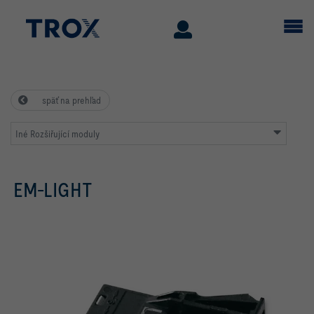
späť na prehľad
Iné Rozšiřující moduly
EM-LIGHT