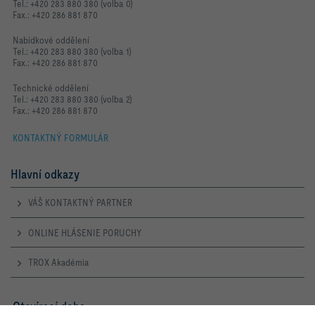
Tel.: +420 283 880 380 (volba 0)
Fax.: +420 286 881 870
Nabídkové oddělení
Tel.: +420 283 880 380 (volba 1)
Fax.: +420 286 881 870
Technické oddělení
Tel.: +420 283 880 380 (volba 2)
Fax.: +420 286 881 870
KONTAKTNÝ FORMULÁR
Hlavní odkazy
VÁŠ KONTAKTNÝ PARTNER
ONLINE HLÁSENIE PORUCHY
TROX Akadémia
Otevírací doba