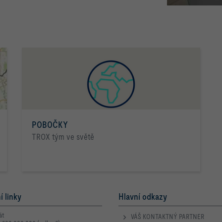
POBOČKY
TROX tým ve světě
í linky
Hlavní odkazy
át
VÁŠ KONTAKTNÝ PARTNER