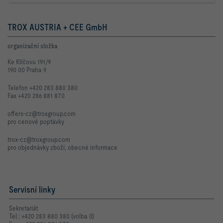
TROX AUSTRIA + CEE GmbH
organizační složka
Ke Klíčovu 191/9
190 00 Praha 9
Telefon +420 283 880 380
Fax +420 286 881 870
offers-cz@troxgroup.com
pro cenové poptávky
trox-cz@troxgroup.com
pro objednávky zboží, obecné informace
Servisní linky
Sekretariát
Tel.: +420 283 880 380 (volba 0)