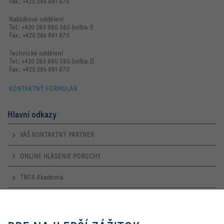
Fax.: +420 286 881 870
Nabídkové oddělení
Tel.: +420 283 880 380 (volba 1)
Fax.: +420 286 881 870
Technické oddělení
Tel.: +420 283 880 380 (volba 2)
Fax.: +420 286 881 870
KONTAKTNÝ FORMULÁR
Hlavní odkazy
VÁŠ KONTAKTNÝ PARTNER
ONLINE HLÁSENIE PORUCHY
TROX Akadémia
Otevírací doba
Kliknutím na tlačidlo nám
umožníte, aby sme vám ponúkli