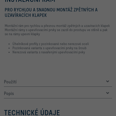
PRO RYCHLOU A SNADNOU MONTÁŽ ZPĚTNÝCH A
UZAVÍRACÍCH KLAPEK
Montážní rám pro rychlou a přesnou montáž zpětných a uzavíracích klapek
Montážní rámy s upevňovacími prvky se zazdí do prostupu ve stěně a pak
se na rámy upevní klapky
Úhelníkové profily z pozinkované nebo nerezové oceli
Pozinkovaná varianta s upevňovacími prvky na šroub
Nerezová varianta s navařenými upevňovacími pvky
Použití
Popis
TECHNICKÉ ÚDAJE