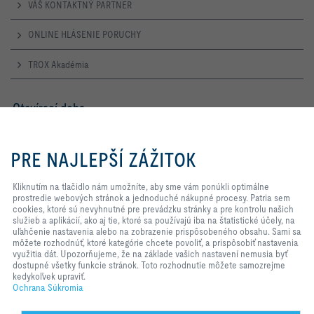
VÁŠ KONTAKTNÝ PARTNER
ONLINE HLÁSENIE PORUCHY
TROX Akadémia
Otevírací doba
Pondělí – Čtvrtek
Kliknutím na tlačidlo nám
7:30 – 16:30
umožníte, aby sme vám ponúkli
PRE NAJLEPŠÍ ZÁŽITOK
optimálne prostredie webových
Pátek
stránok a jednoduché nákupné
7:30 – 14:00
procesy. Patria sem cookies, ktoré
Kliknutím na tlačidlo nám umožníte, aby sme vám ponúkli optimálne
sú nevyhnutné pre prevádzku
prostredie webových stránok a jednoduché nákupné procesy. Patria sem
stránky a pre kontrolu našich
cookies, ktoré sú nevyhnutné pre prevádzku stránky a pre kontrolu našich
TROX NA SOCIÁLNYCH SIEŤACH
služieb a aplikácií, ako aj tie, ktoré
služieb a aplikácií, ako aj tie, ktoré sa používajú iba na štatistické účely, na
sa používajú iba na štatistické
uľahčenie nastavenia alebo na zobrazenie prispôsobeného obsahu. Sami sa
účely, na uľahčenie nastavenia
môžete rozhodnúť, ktoré kategórie chcete povoliť, a prispôsobiť nastavenia
alebo na zobrazenie
využitia dát. Upozorňujeme, že na základe vašich nastavení nemusia byť
prispôsobeného obsahu. Sami sa
dostupné všetky funkcie stránok. Toto rozhodnutie môžete samozrejme
HOME
Kontakty
Impresum
Dodacie a Platobné Podmienky
môžete rozhodnúť, ktoré kategórie
kedykoľvek upraviť.
chcete povoliť, a prispôsobiť
Ochrana Súkromia
Ochrana Súkromia
Zodpovednosť
2026 © TROX AUSTRIA + CEE GmbH
nastavenia využitia dát.
Upozorňujeme, že na základe