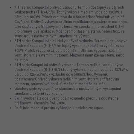
KHT serie: Kompaktní ohřívač vzduchu Termon dostupný ve čtyřech
velikostech (KTH2/4/6/8). Topný výkon s mediem voda do 130kW, s
párou do 180kW. Průtok vzduchu do 8 500m3/hod.Výměník volitelně
Cu/Al/Fe. Ohřívač vybaven axiálním ventilátorem s externím motorem,
také dostupný s třífázovým motorem ve speciálním provedení KTH-1
pro průmyslové aplikace. Možnost montáže na stěnu, nebo strop, ve
standardu s nastavitelnými lamelami na výstupu.
ETH serie: Kompaktní elektrický ohřívač vzduchu Termon dostupný ve
třech velikostech (ETH2/4/6).Topný výkon elektrického výměníku do
36kW. Průtok vzduchu až do 5 500m3/h. Ohřívač vybaven axiálním
ventilátorem s externím motorem. Možnost montáže na stěnu, nebo
na strop.
RTH serie:Kompaktní ohřívač vzduchu Termon radiální, dostupný ve
třech velikostech (RTH3/5/7).Topný výkon s mediem voda do 132kW, s
párou do 126kW.Průtok vzduchu do 6 500m3/hod.Výměník
pozinkovaný.Ohřívač vybaven radiálním ventilátorem s třífázovým
motorem, průmyslové použití. Možnost montáže na stěnu.
Všechny serie vybavené ve standardu s nastavitelnými výstupními
lamelami a externí svorkovnicí.
Skříň vyrobená z ocelového pozinkovaného plechu s dodatečně
práškovým lakováním RAL 7030.
Další informace si prosím vyžádejte u našeho zástupce.