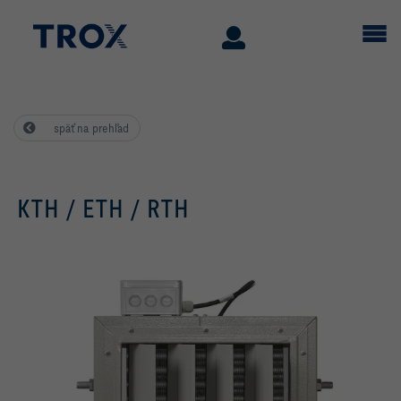
späť na prehľad
KTH / ETH / RTH