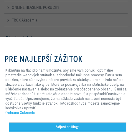
ONLINE HLÁSENIE PORUCHY
TROX Akadémia
Otevírací doba
Pondělí – Čtvrtek
Kliknutím na tlačidlo nám
7:30 – 16:30
umožníte, aby sme vám ponúkli
PRE NAJLEPŠÍ ZÁŽITOK
optimálne prostredie webových
Pátek
stránok a jednoduché nákupné
7:30 – 14:00
procesy. Patria sem cookies, ktoré
Kliknutím na tlačidlo nám umožníte, aby sme vám ponúkli optimálne
sú nevyhnutné pre prevádzku
prostredie webových stránok a jednoduché nákupné procesy. Patria sem
stránky a pre kontrolu našich
cookies, ktoré sú nevyhnutné pre prevádzku stránky a pre kontrolu našich
TROX NA SOCIÁLNYCH SIEŤACH
služieb a aplikácií, ako aj tie, ktoré
služieb a aplikácií, ako aj tie, ktoré sa používajú iba na štatistické účely, na
sa používajú iba na štatistické
uľahčenie nastavenia alebo na zobrazenie prispôsobeného obsahu. Sami sa
účely, na uľahčenie nastavenia
môžete rozhodnúť, ktoré kategórie chcete povoliť, a prispôsobiť nastavenia
alebo na zobrazenie
využitia dát. Upozorňujeme, že na základe vašich nastavení nemusia byť
prispôsobeného obsahu. Sami sa
dostupné všetky funkcie stránok. Toto rozhodnutie môžete samozrejme
HOME
Kontakty
Impresum
Dodacie a Platobné Podmienky
môžete rozhodnúť, ktoré kategórie
kedykoľvek upraviť.
chcete povoliť, a prispôsobiť
Ochrana Súkromia
Ochrana Súkromia
Zodpovednosť
2026 © TROX AUSTRIA + CEE GmbH
nastavenia využitia dát.
Upozorňujeme, že na základe
vašich nastavení nemusia byť
Adjust settings
dostupné všetky funkcie stránok.