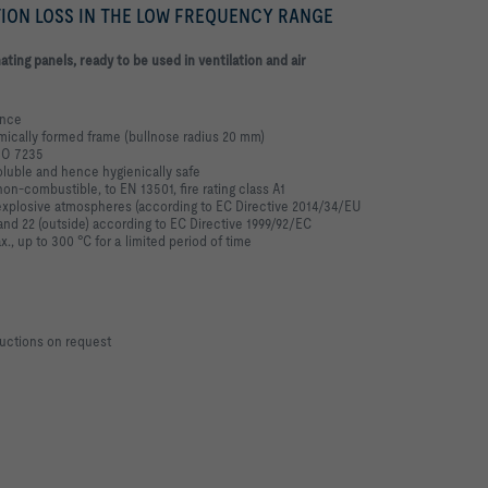
TION LOSS IN THE LOW FREQUENCY RANGE
ating panels, ready to be used in ventilation and
air
ance
amically formed frame
(bullnose radius 20 mm)
SO 7235
oluble and hence hygienically safe
non-combustible, to EN 13501, fire rating
class A1
y explosive atmospheres (according to EC
Directive 2014/34/EU
 and 22 (outside)
according to EC Directive 1999/92/EC
., up to 300 °C for a limited period of time
uctions on request