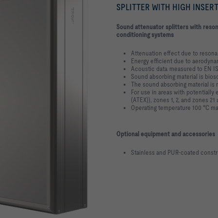
SPLITTER WITH HIGH INSER
Sound attenuator splitters with reson
conditioning systems
Attenuation effect due to reson
Energy efficient due to aerodyn
Acoustic data measured to EN I
Sound absorbing material is bios
The sound absorbing material is 
For use in areas with potentiall
(ATEX)), zones 1, 2, and zones 21
Operating temperature 100 °C max
Optional equipment and accessories
Stainless and PUR-coated constr