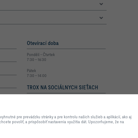
Otevírací doba
Pondělí – Čtvrtek
7:30 – 16:30
Pátek
7:30 – 14:00
TROX NA SOCIÁLNYCH SIEŤACH
die webových stránok a
revádzku stránky a pre kontrolu
nutné pre prevádzku stránky a pre kontrolu našich služieb a aplikácií, ako aj
ely, na uľahčenie nastavenia
chcete povoliť, a prispôsobiť nastavenia využitia dát. Upozorňujeme, že na
é kategórie chcete povoliť, a
stavení nemusia byť dostupné
aviť.