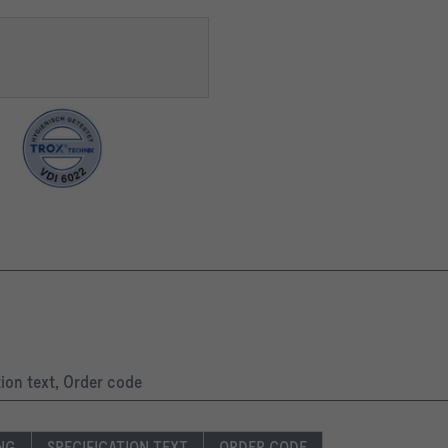
tion text, Order code
ING
SPECIFICATION TEXT
ORDER CODE