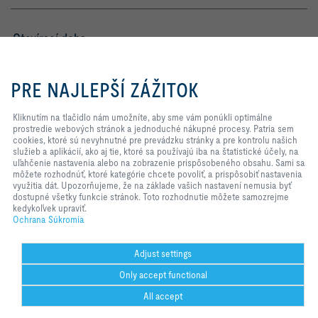
Otevírací doba
Pondělí – Čtvrtek
Kliknutím na tlačidlo nám
7:30 – 16:30
umožníte, aby sme vám ponúkli
PRE NAJLEPŠÍ ZÁŽITOK
optimálne prostredie webových
Pátek
stránok a jednoduché nákupné
7:30 – 14:00
procesy. Patria sem cookies, ktoré
Kliknutím na tlačidlo nám umožníte, aby sme vám ponúkli optimálne
sú nevyhnutné pre prevádzku
prostredie webových stránok a jednoduché nákupné procesy. Patria sem
stránky a pre kontrolu našich
cookies, ktoré sú nevyhnutné pre prevádzku stránky a pre kontrolu našich
TROX NA SOCIÁLNYCH SIEŤACH
služieb a aplikácií, ako aj tie, ktoré
služieb a aplikácií, ako aj tie, ktoré sa používajú iba na štatistické účely, na
sa používajú iba na štatistické
uľahčenie nastavenia alebo na zobrazenie prispôsobeného obsahu. Sami sa
účely, na uľahčenie nastavenia
môžete rozhodnúť, ktoré kategórie chcete povoliť, a prispôsobiť nastavenia
alebo na zobrazenie
využitia dát. Upozorňujeme, že na základe vašich nastavení nemusia byť
prispôsobeného obsahu. Sami sa
dostupné všetky funkcie stránok. Toto rozhodnutie môžete samozrejme
HOME
Kontakty
Impresum
Dodacie a Platobné Podmienky
môžete rozhodnúť, ktoré kategórie
kedykoľvek upraviť.
chcete povoliť, a prispôsobiť
Ochrana Súkromia
Ochrana Súkromia
Zodpovednosť
2026 © TROX AUSTRIA + CEE GmbH
nastavenia využitia dát.
Upozorňujeme, že na základe
vašich nastavení nemusia byť
Adjust settings
dostupné všetky funkcie stránok.
Only accept functional
Toto rozhodnutie môžete
samozrejme kedykoľvek upraviť.
All accept
Help Desk
tlačiť
Cookie settings
obľúbené
zdielať
kontakt
PDF
trox bei 