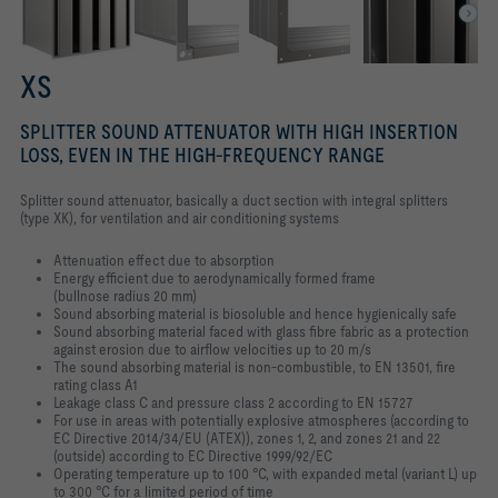
XS
SPLITTER SOUND ATTENUATOR WITH HIGH INSERTION
LOSS, EVEN IN THE HIGH-FREQUENCY RANGE
Splitter sound attenuator, basically a duct section with integral splitters
(type XK), for ventilation and air conditioning systems
Attenuation effect due to absorption
Energy efficient due to aerodynamically formed frame
(bullnose radius 20 mm)
Sound absorbing material is biosoluble and hence hygienically safe
Sound absorbing material faced with glass fibre fabric as a protection
against erosion due to airflow velocities up to 20 m/s
The sound absorbing material is non-combustible, to EN 13501, fire
rating class A1
Leakage class C and pressure class 2 according to EN 15727
For use in areas with potentially explosive atmospheres (according to
EC Directive 2014/34/EU (ATEX)), zones 1, 2, and zones 21 and 22
(outside) according to EC Directive 1999/92/EC
Operating temperature up to 100 °C, with expanded metal (variant L) up
to 300 °C for a limited period of time