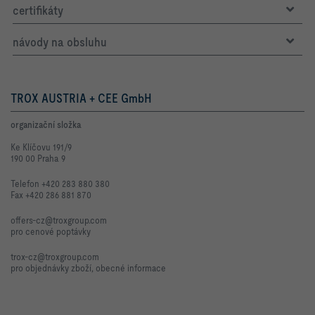
certifikáty
návody na obsluhu
TROX AUSTRIA + CEE GmbH
organizační složka
Ke Klíčovu 191/9
190 00 Praha 9
Telefon +420 283 880 380
Fax +420 286 881 870
offers-cz@troxgroup.com
pro cenové poptávky
trox-cz@troxgroup.com
pro objednávky zboží, obecné informace