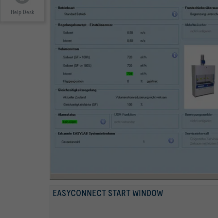
Help Desk
EASYCONNECT DIAGRAM
EASYCONNECT CONTROL PANEL
EASYCONNECT START WINDOW
EASYCONNECT VOLUME FLOW RATES
EASYCONNECT ALARMS