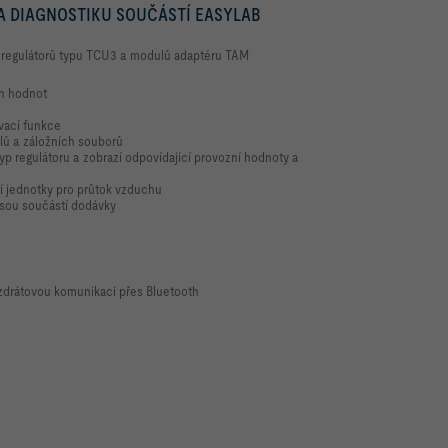
A DIAGNOSTIKU SOUČÁSTÍ EASYLAB
ku regulátorů typu TCU3 a modulů adaptéru TAM
h hodnot
vací funkce
lů a záložních souborů
p regulátoru a zobrazí odpovídající provozní hodnoty a
cí jednotky pro průtok vzduchu
jsou součástí dodávky
drátovou komunikaci přes Bluetooth