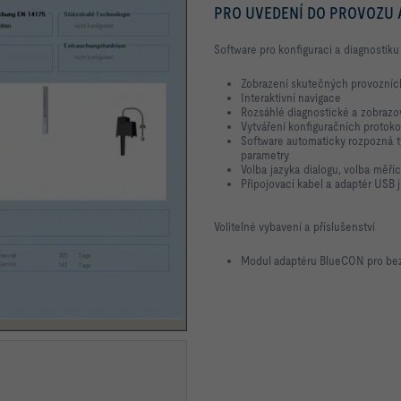
PRO UVEDENÍ DO PROVOZU 
Software pro konfiguraci a diagnosti
Zobrazení skutečných provozníc
Interaktivní navigace
Rozsáhlé diagnostické a zobrazo
Vytváření konfiguračních protoko
Software automaticky rozpozná ty
parametry
Volba jazyka dialogu, volba měří
Připojovací kabel a adaptér USB 
Volitelné vybavení a příslušenství
Modul adaptéru BlueCON pro bez