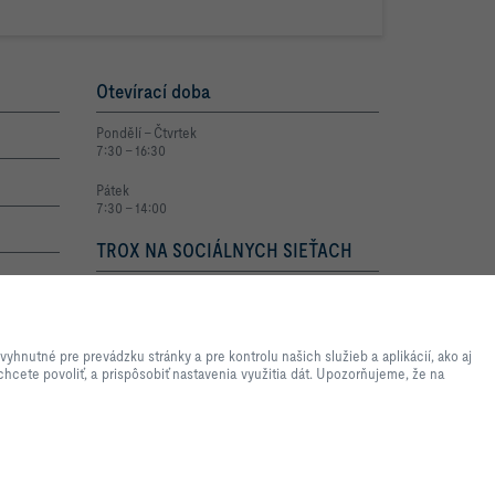
Otevírací doba
Pondělí – Čtvrtek
7:30 – 16:30
Pátek
7:30 – 14:00
TROX NA SOCIÁLNYCH SIEŤACH
die webových stránok a
revádzku stránky a pre kontrolu
nutné pre prevádzku stránky a pre kontrolu našich služieb a aplikácií, ako aj
ely, na uľahčenie nastavenia
chcete povoliť, a prispôsobiť nastavenia využitia dát. Upozorňujeme, že na
é kategórie chcete povoliť, a
stavení nemusia byť dostupné
aviť.
2026 © TROX AUSTRIA + CEE GmbH