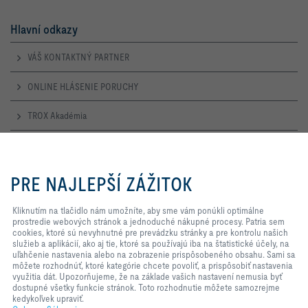
Hlavní odkazy
VÁŠ KONTAKTNÝ PARTNER
ONLINE HLÁSENIE PORUCHY
TROX Akadémia
Otevírací doba
Kliknutím na tlačidlo nám
umožníte, aby sme vám ponúkli
PRE NAJLEPŠÍ ZÁŽITOK
Pondělí – Čtvrtek
optimálne prostredie webových
7:30 – 16:30
stránok a jednoduché nákupné
procesy. Patria sem cookies, ktoré
Kliknutím na tlačidlo nám umožníte, aby sme vám ponúkli optimálne
Pátek
sú nevyhnutné pre prevádzku
prostredie webových stránok a jednoduché nákupné procesy. Patria sem
7:30 – 14:00
stránky a pre kontrolu našich
cookies, ktoré sú nevyhnutné pre prevádzku stránky a pre kontrolu našich
služieb a aplikácií, ako aj tie, ktoré
služieb a aplikácií, ako aj tie, ktoré sa používajú iba na štatistické účely, na
sa používajú iba na štatistické
uľahčenie nastavenia alebo na zobrazenie prispôsobeného obsahu. Sami sa
TROX NA SOCIÁLNYCH SIEŤACH
účely, na uľahčenie nastavenia
môžete rozhodnúť, ktoré kategórie chcete povoliť, a prispôsobiť nastavenia
alebo na zobrazenie
využitia dát. Upozorňujeme, že na základe vašich nastavení nemusia byť
prispôsobeného obsahu. Sami sa
dostupné všetky funkcie stránok. Toto rozhodnutie môžete samozrejme
môžete rozhodnúť, ktoré kategórie
kedykoľvek upraviť.