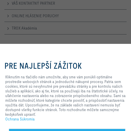
VÁŠ KONTAKTNÝ PARTNER
ONLINE HLÁSENIE PORUCHY
TROX Akadémia
Otevírací doba
Pondělí – Čtvrtek
Kliknutím na tlačidlo nám
7:30 – 16:30
umožníte, aby sme vám ponúkli
PRE NAJLEPŠÍ ZÁŽITOK
optimálne prostredie webových
stránok a jednoduché nákupné
Pátek
procesy. Patria sem cookies, ktoré
Kliknutím na tlačidlo nám umožníte, aby sme vám ponúkli optimálne
7:30 – 14:00
sú nevyhnutné pre prevádzku
prostredie webových stránok a jednoduché nákupné procesy. Patria sem
stránky a pre kontrolu našich
cookies, ktoré sú nevyhnutné pre prevádzku stránky a pre kontrolu našich
TROX NA SOCIÁLNYCH SIEŤACH
služieb a aplikácií, ako aj tie, ktoré
služieb a aplikácií, ako aj tie, ktoré sa používajú iba na štatistické účely, na
sa používajú iba na štatistické
uľahčenie nastavenia alebo na zobrazenie prispôsobeného obsahu. Sami sa
účely, na uľahčenie nastavenia
môžete rozhodnúť, ktoré kategórie chcete povoliť, a prispôsobiť nastavenia
alebo na zobrazenie
využitia dát. Upozorňujeme, že na základe vašich nastavení nemusia byť
prispôsobeného obsahu. Sami sa
dostupné všetky funkcie stránok. Toto rozhodnutie môžete samozrejme
HOME
Kontakty
Impresum
Dodacie a Platobné Podmienky
môžete rozhodnúť, ktoré kategórie
kedykoľvek upraviť.
chcete povoliť, a prispôsobiť
Ochrana Súkromia
Ochrana Súkromia
Zodpovednosť
2026 © TROX AUSTRIA + CEE GmbH
nastavenia využitia dát.
Upozorňujeme, že na základe