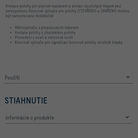
Aretace polohy pro plynulé nastavení a aretaci vícelistých klapek bez
servopohonu Koncové spínače pro polohy OTEVŘENO a ZAVŘENO mohou
být namontované dodatečně
Mikrospínače s propojovacím kabelem
Aretace polohy s ukazatelem polohy
Provedení z oceli a nerezové oceli
Koncové spínače pro signalizaci koncové polohy vícelisté klapky
Použití
STIAHNUTIE
informácie o produkte