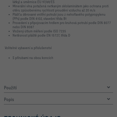
látky) a směrnice EU 97/69/ES
Minerální vlna potažená netkaným sklolaminátem jako ochrana proti
otěru způsobenému rychlostí proudění vzduchu až 20 m/s
Plášť a děrované vnitřní potrubí jsou z nehořlavého polypropylenu
(PPs) podle DIN 4102, stavební třída B1
Provedení s připojovacím hrdlem pro kruhová potrubí podle DIN 8077
nebo DIN 8087
Vložený útlum měření podle ISO 7235
Netěsnost pláště podle EN 15727, třída D
Volitelné vybavení a příslušenství
S přírubami na obou koncích
Použití
Popis