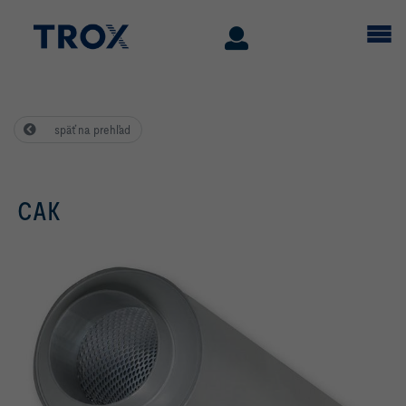
späť na prehľad
CAK