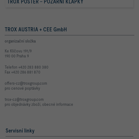
TROX POSTER – POŽÁRNÍ KLAPKY
TROX AUSTRIA + CEE GmbH
organizační složka
Ke Klíčovu 191/9
190 00 Praha 9
Telefon +420 283 880 380
Fax +420 286 881 870
offers-cz@troxgroup.com
pro cenové poptávky
trox-cz@troxgroup.com
pro objednávky zboží, obecné informace
Servisní linky