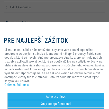
TROX Akadémia
Otevírací doba
Pondělí – Čtvrtek
Kliknutím na tlačidlo nám
7:30 – 16:30
umožníte, aby sme vám ponúkli
PRE NAJLEPŠÍ ZÁŽITOK
optimálne prostredie webových
Pátek
stránok a jednoduché nákupné
7:30 – 14:00
procesy. Patria sem cookies, ktoré
Kliknutím na tlačidlo nám umožníte, aby sme vám ponúkli optimálne
sú nevyhnutné pre prevádzku
prostredie webových stránok a jednoduché nákupné procesy. Patria sem
stránky a pre kontrolu našich
cookies, ktoré sú nevyhnutné pre prevádzku stránky a pre kontrolu našich
TROX NA SOCIÁLNYCH SIEŤACH
služieb a aplikácií, ako aj tie, ktoré
služieb a aplikácií, ako aj tie, ktoré sa používajú iba na štatistické účely, na
sa používajú iba na štatistické
uľahčenie nastavenia alebo na zobrazenie prispôsobeného obsahu. Sami sa
účely, na uľahčenie nastavenia
môžete rozhodnúť, ktoré kategórie chcete povoliť, a prispôsobiť nastavenia
alebo na zobrazenie
využitia dát. Upozorňujeme, že na základe vašich nastavení nemusia byť
prispôsobeného obsahu. Sami sa
dostupné všetky funkcie stránok. Toto rozhodnutie môžete samozrejme
HOME
Kontakty
Impresum
Dodacie a Platobné Podmienky
môžete rozhodnúť, ktoré kategórie
kedykoľvek upraviť.
chcete povoliť, a prispôsobiť
Ochrana Súkromia
Ochrana Súkromia
Zodpovednosť
2026 © TROX AUSTRIA + CEE GmbH
nastavenia využitia dát.
Upozorňujeme, že na základe
vašich nastavení nemusia byť
Adjust settings
dostupné všetky funkcie stránok.
Only accept functional
Toto rozhodnutie môžete
samozrejme kedykoľvek upraviť.