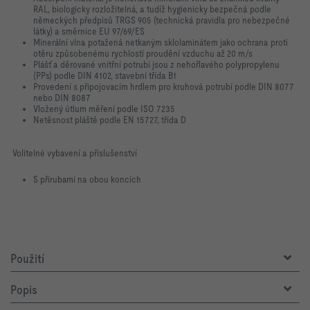
RAL, biologicky rozložitelná, a tudíž hygienicky bezpečná podle
německých předpisů TRGS 905 (technická pravidla pro nebezpečné
látky) a směrnice EU 97/69/ES
Minerální vlna potažená netkaným sklolaminátem jako ochrana proti
otěru způsobenému rychlostí proudění vzduchu až 20 m/s
Plášť a děrované vnitřní potrubí jsou z nehořlavého polypropylenu
(PPs) podle DIN 4102, stavební třída B1
Provedení s připojovacím hrdlem pro kruhová potrubí podle DIN 8077
nebo DIN 8087
Vložený útlum měření podle ISO 7235
Netěsnost pláště podle EN 15727, třída D
Volitelné vybavení a příslušenství
S přírubami na obou koncích
Použití
Popis