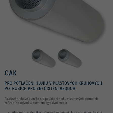
CAK
PRO POTLAČENÍ HLUKU V PLASTOVÝCH KRUHOVÝCH
POTRUBÍCH PRO ZNEČIŠTĚNÍ VZDUCH
Plastové kruhové tlumiče pro potlačení hluku v kruhových potrubích
zařízení na odvod vzduch pro agresivní média
Absorpční materiál je nehořlavá minerální vlna se známkou kvality