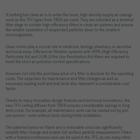
If nothing but clean air is to enter the room, high-density supply air casings
such as the TFC types from TROX are used. They are intended as a terminal
filter stage to contain high-efficiency filters in clean air systems and ensure
the reliable separation of suspended particles down to the smallest
microorganisms.
Clean rooms play a crucial role in medicine, biology, pharmacy or sensitive
technical areas. Efficient air filtration systems with HEPA (High Efficiency
Particulate Air) and ULPA (Ultra Low Penetration Air) filters are required to
meet the strict air pollution control specifications.
However, not only the purchase price of a filter is decisive for the operating
costs. The expenses for maintenance and filter changes as well as
necessary sealing work and leak tests also represent a considerable cost
factor.
Thanks to many innovative design features and technical innovations, the
new TFC ceiling diffuser from TROX ensures considerable savings in long-
term costs. For example, all maintenance work can be carried out by just
one person - even without tools during initial installation.
The patented press-on frame and a removable cross bar significantly
simplify filter change and enable full-surface particle measurement. Filters
with a foamed continuous seal can be used in the TFC, as can many other