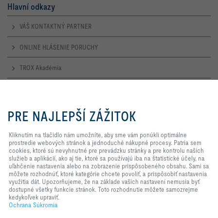
Hlavní odkazy
VÁŠ KONTAKTNÝ PARTNER
ONLINE HLÁSENIE PORUCHY
TROX Akadémia
Otevírací doba
Kliknutím na tlačidlo nám
umožníte, aby sme vám ponúkli
PRE NAJLEPŠÍ ZÁŽITOK
Pondělí – Čtvrtek
optimálne prostredie webových
7:30 – 16:30
stránok a jednoduché nákupné
procesy. Patria sem cookies, ktoré
Kliknutím na tlačidlo nám umožníte, aby sme vám ponúkli optimálne
Pátek
sú nevyhnutné pre prevádzku
prostredie webových stránok a jednoduché nákupné procesy. Patria sem
7:30 – 14:00
stránky a pre kontrolu našich
cookies, ktoré sú nevyhnutné pre prevádzku stránky a pre kontrolu našich
služieb a aplikácií, ako aj tie, ktoré
služieb a aplikácií, ako aj tie, ktoré sa používajú iba na štatistické účely, na
sa používajú iba na štatistické
uľahčenie nastavenia alebo na zobrazenie prispôsobeného obsahu. Sami sa
TROX NA SOCIÁLNYCH SIEŤACH
účely, na uľahčenie nastavenia
môžete rozhodnúť, ktoré kategórie chcete povoliť, a prispôsobiť nastavenia
alebo na zobrazenie
využitia dát. Upozorňujeme, že na základe vašich nastavení nemusia byť
prispôsobeného obsahu. Sami sa
dostupné všetky funkcie stránok. Toto rozhodnutie môžete samozrejme
môžete rozhodnúť, ktoré kategórie
kedykoľvek upraviť.
chcete povoliť, a prispôsobiť
Ochrana Súkromia
HOME
Kontakty
Impresum
Dodacie a Platobné Podmienky
nastavenia využitia dát.