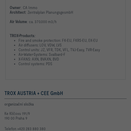
Owner
:
CA Immo
Architect
:
Zentralplan PlanungsgesmbH
Air Volume
:
ca. 370.000 m3/h
TROX-Products
:
Fire and smoke protection: FK-EU, FKRS-EU, EK-EU
Air diffusers: LOV, VDW, LVS
Control units: JZ, VFR, TDK, VFL, TVJ-Easy, TVR-Easy
Air-Water-Systems: Svalbard-F
X-FANS: AXN, BVAXN, BVD
Control systems: PDS
TROX AUSTRIA + CEE GmbH
organizační složka
Ke Klíčovu 191/9
190 00 Praha 9
Telefon +420 283 880 380