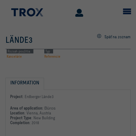
Späť na zoznam
LÄNDE3
Rozsah použitia
Typ
Kancelárie
Referencie
INFORMATION
Project
:
Erdberger Lände3
Area of application
:
Büros
Location
:
Vienna, Austria
Project Type
:
New Building
Completion
:
2018