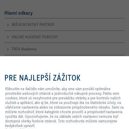
Hlavní odkazy
VÁŠ KONTAKTNÝ PARTNER
ONLINE HLÁSENIE PORUCHY
TROX Akadémia
Otevírací doba
Kliknutím na tlačidlo nám
umožníte, aby sme vám ponúkli
PRE NAJLEPŠÍ ZÁŽITOK
Pondělí – Čtvrtek
optimálne prostredie webových
7:30 – 16:30
stránok a jednoduché nákupné
procesy. Patria sem cookies, ktoré
Kliknutím na tlačidlo nám umožníte, aby sme vám ponúkli optimálne
Pátek
sú nevyhnutné pre prevádzku
prostredie webových stránok a jednoduché nákupné procesy. Patria sem
7:30 – 14:00
stránky a pre kontrolu našich
cookies, ktoré sú nevyhnutné pre prevádzku stránky a pre kontrolu našich
služieb a aplikácií, ako aj tie, ktoré
služieb a aplikácií, ako aj tie, ktoré sa používajú iba na štatistické účely, na
sa používajú iba na štatistické
uľahčenie nastavenia alebo na zobrazenie prispôsobeného obsahu. Sami sa
TROX NA SOCIÁLNYCH SIEŤACH
účely, na uľahčenie nastavenia
môžete rozhodnúť, ktoré kategórie chcete povoliť, a prispôsobiť nastavenia
alebo na zobrazenie
využitia dát. Upozorňujeme, že na základe vašich nastavení nemusia byť
prispôsobeného obsahu. Sami sa
dostupné všetky funkcie stránok. Toto rozhodnutie môžete samozrejme
môžete rozhodnúť, ktoré kategórie
kedykoľvek upraviť.